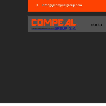
infocg@compealgroup.com
INICIO